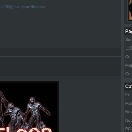
mas”開始 << game lifenews
Pa
Ser
ご
Cu
Map
Con
Ca
Fre
Mus
Ne
No
PC