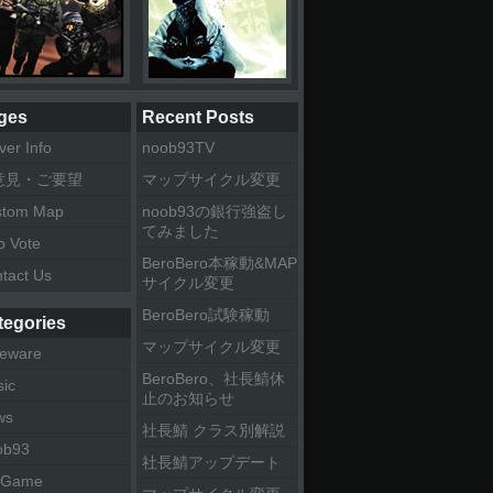
ges
Recent Posts
ver Info
noob93TV
意見・ご要望
マップサイクル変更
stom Map
noob93の銀行強盗し
てみました
 Vote
BeroBero本稼動&MAP
tact Us
サイクル変更
BeroBero試験稼動
tegories
マップサイクル変更
eware
BeroBero、社長鯖休
ic
止のお知らせ
ws
社長鯖 クラス別解説
ob93
社長鯖アップデート
 Game