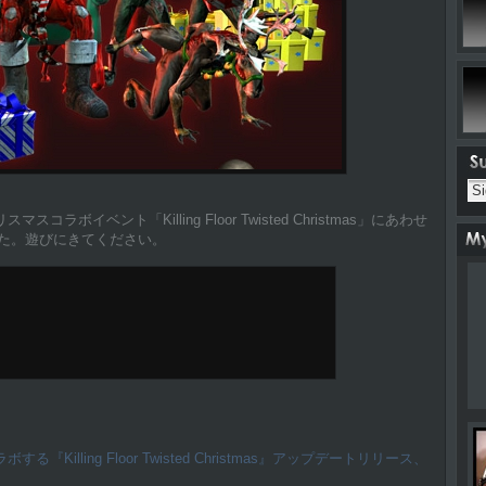
」のクリスマスコラボイベント「Killing Floor Twisted Christmas」にあわせ
たてました。遊びにきてください。
』がコラボする『Killing Floor Twisted Christmas』アップデートリリース、