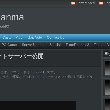
Content feed
Com
Manma
oob93
Custom Map
Map Vote
Contact Us
PC Game
Server Update
Special
TeamFortress2
Topic
V
ライベートサーバー公開
公開します。パスワードは「
noob93
」です。
。何かご要望などあれば
ツイッター
かコメント欄にお気軽にどう