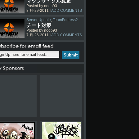
マップサイクル変更
Posted by noob93
8 月-29-2011 I
ADD COMMENTS
Server Update
,
TeamFortress2
チート対策
Posted by noob93
7 月-26-2011 I
ADD COMMENTS