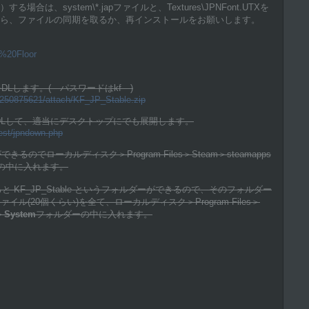
、system\*.japファイルと、Textures\JPNFont.UTXを
ら、ファイルの同期を取るか、再インストールをお願いします。
ng%20Floor
イルをDLします。( パスワードはkf )
/1250875621/attach/KF_JP_Stable.zip
」をDLして、適当にデスクトップにでも展開します。
Test/jpndown.php
きるのでローカルディスク＞Program Files＞Steam＞steamapps
の中に入れます。
KF_JP_Stable というフォルダーができるので、そのフォルダー
イル(20個くらい)を全て、ローカルディスク＞Program Files＞
＞
System
フォルダーの中に入れます。