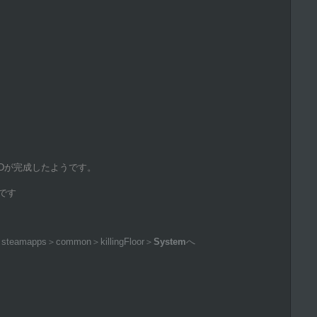
ODが完成したようです。
どです
amapps＞common＞killingFloor＞
System
へ