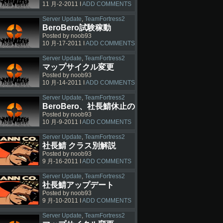
11 月-2-2011 I
ADD COMMENTS
Server Update
,
TeamFortress2
BeroBero試験稼動
Posted by noob93
10 月-17-2011 I
ADD COMMENTS
Server Update
,
TeamFortress2
マップサイクル変更
Posted by noob93
10 月-14-2011 I
ADD COMMENTS
Server Update
,
TeamFortress2
BeroBero、社長鯖休止の
Posted by noob93
お知らせ
10 月-9-2011 I
ADD COMMENTS
Server Update
,
TeamFortress2
社長鯖 クラス別解説
Posted by noob93
9 月-16-2011 I
ADD COMMENTS
Server Update
,
TeamFortress2
社長鯖アップデート
Posted by noob93
9 月-10-2011 I
ADD COMMENTS
Server Update
,
TeamFortress2