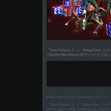
「Team Fortress 2」と「Killing Floor
てBuriBuriNekoManma KFサーバー
Killing Floor Twisted Christmas公式サイト
『Team Fortress 2』と『Killing Floor
66%割引販売も実施 | negitaku.org e-Sports