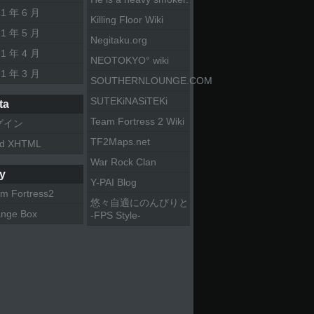
11 年 6 月
Killing Floor Wiki
11 年 5 月
Negitaku.org
11 年 4 月
NEOTOKYO° wiki
11 年 3 月
SOUTHERNLOUNGE.COM
SUTEKiNASiTEKi
ta
Team Fortress 2 Wiki
グイン
TF2Maps.net
id XHTML
War Rock Clan
y
Y-PAI Blog
m Fortress2
悠々自適にのんびりと
nge Box
-FPS Style-