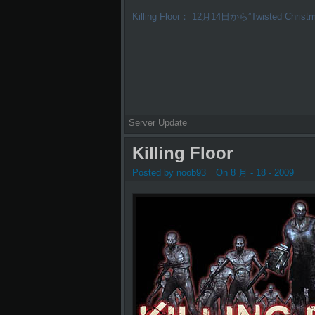
Killing Floor： 12月14日から”Twisted Christ
Server Update
Killing Floor
Posted by noob93
On 8 月 - 18 - 2009