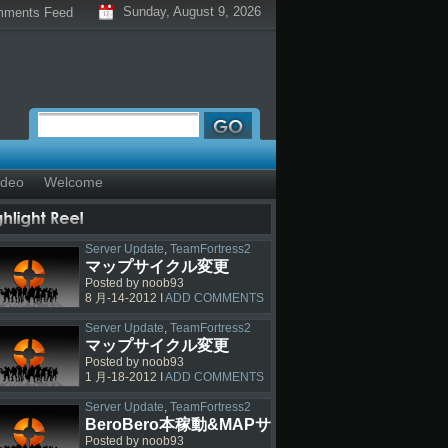
Sunday, August 9, 2026
ments Feed
ideo
Welcome
Server Update
,
TeamFortress2
マップサイクル変更
Posted by noob93
8 月-14-2012 I
ADD COMMENTS
Server Update
,
TeamFortress2
マップサイクル変更
Posted by noob93
1 月-18-2012 I
ADD COMMENTS
Server Update
,
TeamFortress2
BeroBero本稼動&MAPサ
Posted by noob93
イクル変更