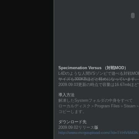
Specimenation Versus （対戦MOD）
L4Dのような人間VSゾンビで遊べる対戦M
サイズも300KBほどと軽めになっています。
2009.09.03更新の時点で容量は16.67mbほ
導入方法
解凍したSystemフォルダの中身をすべて
ローカルディスク＞Program Files＞Steam＞ste
コピーします。
ダウンロード先
2009.09.02リリース
版
http://www.megaupload.com/?d=TYHV6M3K