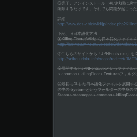
③完了。アンインストール（初期状態に戻す）する場合は
削除するだけです。それでも問題が起こった
詳細
http://www.dos-v.biz/wiki/jp/index.php?Killi
下記、旧日本語化方法
①Killing FloorのWikiから日本語化ファ
http://karintou.mine.nu/uploader2/download
②こちらのサイトから「JPNFonts.exe
http://seikouudoku.info/xoops/redirect/RMF
③展開するとJPNFonts.utxというファイルがで
＞common＞killingFloor＞
Textures
フォルダ
④最初にDLした日本語化ファイルを展開すると 
の中の System というフォルダーの中身のファ
Steam＞steamapps＞common＞killingFloor