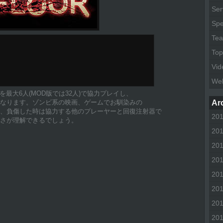
Ser
Spe
Tea
Top
Vid
We
最大6人(MOD版では32人)で協力プレイし、
なります。ゾンビ系の映画、ゲームでお馴染みの
Ar
、負傷した時は協力する他のプレーヤーと回復注射器で
20
さが理解できるでしょう。
20
20
20
20
20
20
20