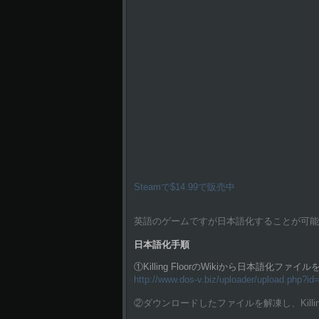
Steamで$14.99で販売中
英語のゲームですが日本語化することが可能
日本語化手順
①Killing FloorのWikiから日本語化ファイ
http://www.dos-v.biz/uploader/upload.php?id
②ダウンロードしたファイルを解凍し、Killi