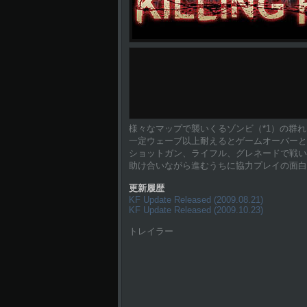
様々なマップで襲いくるゾンビ（*1）の群れを
一定ウェーブ以上耐えるとゲームオーバーと
ショットガン、ライフル、グレネードで戦い
助け合いながら進むうちに協力プレイの面白
更新履歴
KF Update Released (2009.08.21)
KF Update Released (2009.10.23)
トレイラー