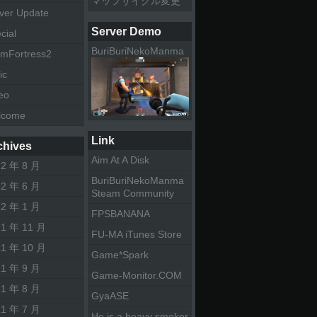
マップサイクル変更
ver Update
Server Demo
cial
BuriBuriNekoManma
mFortress2
ic
eo
lcome
Link
chives
Aim At A Disk
12 年 8 月
BuriBuriNekoManma
12 年 6 月
Steam Community
12 年 1 月
FPSBANANA
11 年 11 月
FU-MA iTunes Store
11 年 10 月
Game*Spark
11 年 9 月
Game-Monitor.COM
11 年 8 月
GyaASE
11 年 7 月
He is a heavy smoker.